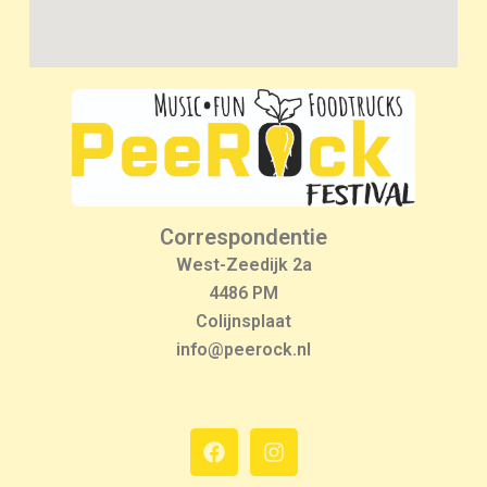
Correspondentie
West-Zeedijk 2a
4486 PM
Colijnsplaat
info@peerock.nl
F
I
a
n
c
s