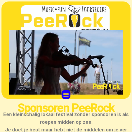
Ga
naar
de
inhoud
Menu
Sponsoren PeeRock
Een kleinschalig lokaal festival zonder sponsoren is als
roepen midden op zee.
Je doet je best maar hebt niet de middelen om je ver